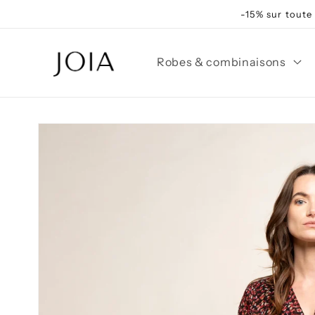
et
-15% sur toute
passer
au
contenu
Robes & combinaisons
Passer aux
informations
produits