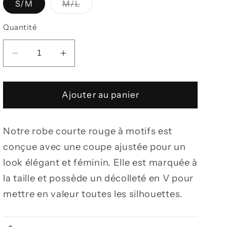
Variante
S/M
M/L
épuisée
ou
indisponible
Quantité
Réduire
Augmenter
la
la
quantité
quantité
de
de
Ajouter au panier
Robe
Robe
courte
courte
Notre robe courte rouge à motifs est
cintrée
cintrée
à
à
conçue avec une coupe ajustée pour un
motifs
motifs
look élégant et féminin. Elle est marquée à
la taille et possède un décolleté en V pour
mettre en valeur toutes les silhouettes.