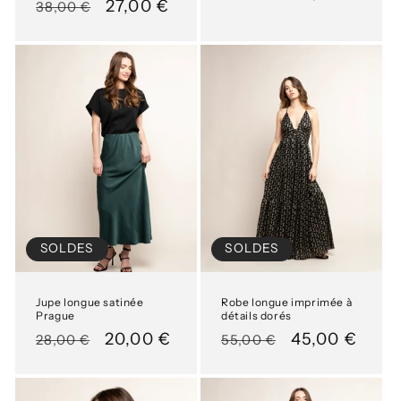
Prix
Prix
27,00 €
38,00 €
habituel
soldé
habituel
soldé
SOLDES
SOLDES
Jupe longue satinée
Robe longue imprimée à
Prague
détails dorés
Prix
Prix
20,00 €
Prix
Prix
45,00 €
28,00 €
55,00 €
habituel
soldé
habituel
soldé