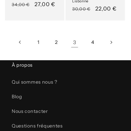
Lisbonne
Prix
Prix
27,00 €
34,00 €
Prix
Prix
22,00 €
30,00 €
habituel
soldé
habituel
soldé
1
2
3
4
À propos
Qui sommes nous ?
Blog
Nous contacter
Questions fréquentes