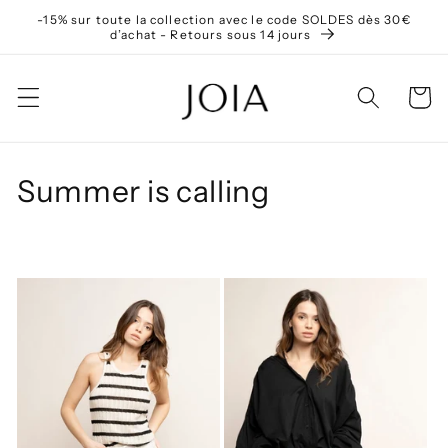
et
-15% sur toute la collection avec le code SOLDES dès 30€
passer
d’achat - Retours sous 14 jours
au
contenu
Panier
C
Summer is calling
o
l
l
e
c
t