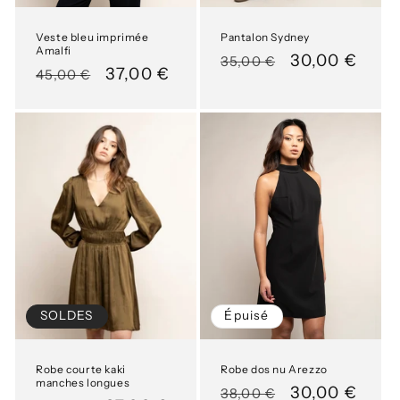
Veste bleu imprimée
Pantalon Sydney
Amalfi
Prix
Prix
30,00 €
35,00 €
Prix
Prix
37,00 €
45,00 €
habituel
soldé
habituel
soldé
SOLDES
Épuisé
Robe courte kaki
Robe dos nu Arezzo
manches longues
Prix
Prix
30,00 €
38,00 €