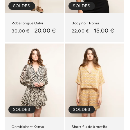
SOLDES
SOLDES
Robe longue Calvi
Body noir Roma
Prix
Prix
20,00 €
Prix
Prix
15,00 €
30,00 €
22,00 €
habituel
soldé
habituel
soldé
SOLDES
SOLDES
Combishort Kenya
Short fluide à motifs