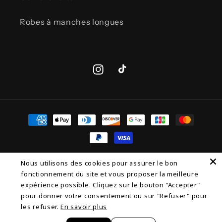
Robes à manches longues
Instagram
TikTok
Moyens
de
paiement
© 2026,
JOIA Paris
Commerce électronique propulsé par
Nous utilisons des cookies pour assurer le bon
Shopify
Politique de remboursement
fonctionnement du site et vous proposer la meilleure
expérience possible. Cliquez sur le bouton "Accepter"
Politique de confidentialité
Conditions d’utilisation
pour donner votre consentement ou sur "Refuser" pour
Politique d’expédition
Coordonnées
les refuser.
En savoir plus
Conditions générales de vente
Mentions légales